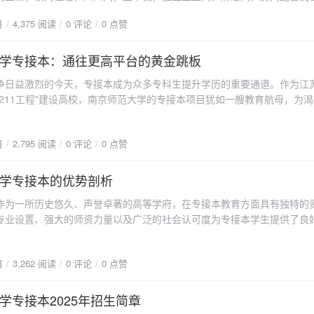
条件。 学校介绍 南师是一所历史悠久、学科门类齐全的综合
 ②英语(专升本）达到70分及以上； ③论文达到良好或优秀。 报名流程 ①线上
日
4,375 阅读
0 评论
0 点赞
于钟灵毓秀、虎踞龙盘的古都南京，经过百余年的发展，南京师范大学已
 ②缴纳预报名费定金2000元，不来读全额退费； ③报名资料:报名表、
平、特色鲜明的教师教育和学科研究基地，被誉为“东南师范”。是一所国家
业证照片(毕业证暂未拿到，需提供学信网电子注册备案表）
江苏高水平大学建设高校，拥有仙林、随园、紫金三个校区，随园校区有着
学专接本：通往更高平台的黄金跳板
的美誉。 深厚的办学理念 我校开设自学考试助学专业的指导思想是贯彻解
争日益激烈的今天，专接本成为众多专科生提升学历的重要通道。作为江
神，探索高等教育自学考试人才培养目标和人才培养模式的创新。适应经
"211工程"建设高校，南京师范大学的专接本项目犹如一艘教育航母，为
门人才多样化的要求，开设社会急需的专业，探索专业结构和结构和课程
子搭建起通向成功的桥梁。这个凝结百年师范底蕴的升学通道，正在以独
步发挥主考学校学科优势。 校园面积 学校占地面积2179633平方米，
的人生轨迹。 一、名校赋能的价值背书 南京师范大学的"双一流"学科建设
32076.19平方米。 官方办学 南京师范大学主办自考专业，颁发南京师范
日
2,795 阅读
0 评论
0 点赞
中国语言文学等5个学科入选ESI全球前1%。在专接本教学中，学生共享
的师资队伍 共有在校普通本科生2万人左右，在校研究生
0%授课教师具有高级职称，其中包括多位国家级教学名师。学校构建的"本
，成人高等教育在籍生1万余人。学校坚持高质量发展与“双一流”建设双轮
，让专接本学生能够无缝衔接更高层次教育。国家级实验教学示范中心、
学专接本的优势剖析
明、有国际影响的一流大学。依托南师的优质师资教学资源，开设自考助
平台，为实践教学提供坚实保障。 在课程设置方面，学校创新推出"基础+
大学本校就读学习，全日制授课学习模式。 充分与校园内统招生共享优质
作为一所历史悠久、声誉卓著的高等学府，在专接本教育方面具有独特的
程体系。以学前教育专业为例，除教育学原理等核心课程外，还开设蒙台梭
的浓郁学术氛围，丰富的校园生活，师资共享。开设的助学专业课程均由
专业设置、强大的师资力量以及广泛的社会认可度为专接本学生提供了良
教育等特色选修模块，并与南京实验幼儿园等省级示范园共建实践基地，
校外知名专家授课，以保证教育和教学质量。 学生管理 配备优秀的辅导员
也展现出较强的竞争力。 一、南京师范大学的学校背景 历史悠久的
二、多维提升的发展通道 学历提升带来的直接效益显而易见：公务员招考
理学生的学习、生活，帮助学生养成良好的学习和生 活习惯，培养学生树
大学的历史可以追溯到 1902 年的三江师范学堂，历经百年的发展与变迁
的3.2倍，事业单位招聘本科起薪平均高出专科23%。南师大与江苏省教
生观和价值观。 校内设施 罗森便利店，图书馆，运动操场、多媒体教室
日
3,262 阅读
0 评论
0 点赞
蕴和教育传统。在一个多世纪的办学历程中，学校不断发展壮大，融合了
持密切合作，近三年师范类专业毕业生入编率保持68%以上。学校就业指
层盖茨的文化场景、多功能设施齐全的“梧桐讲堂”、WELIVE独栋办公区等 
成为了如今学科门类齐全、师资力量雄厚的综合性大学。这种悠久的历史
2届专接本毕业生平均薪酬较入学前提升41%。 校园资源整合形成独特优
入使用的住宿环境优美，空间大，校内住宿四人间，上下铺，有独立卫生间
实的文化根基，专接本学生能够沉浸在浓厚的学术氛围中，感受百年名校
学专接本2025年招生简章
随园讲坛"学术讲座，与院士学者面对面交流；加入120余个学生社团，在
机冰箱，学习书桌，盛放衣服的柜子。 证书获取 在校生学完专科段、本
师资队伍 南京师范大学拥有一支高水平的师资队伍，其中包括众多国家级