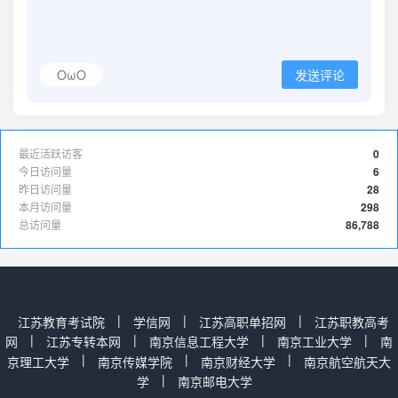
OωO
发送评论
最近活跃访客
0
今日访问量
6
昨日访问量
28
本月访问量
298
总访问量
86,788
|
|
|
江苏教育考试院
学信网
江苏高职单招网
江苏职教高考
|
|
|
|
网
江苏专转本网
南京信息工程大学
南京工业大学
南
|
|
|
京理工大学
南京传媒学院
南京财经大学
南京航空航天大
|
学
南京邮电大学