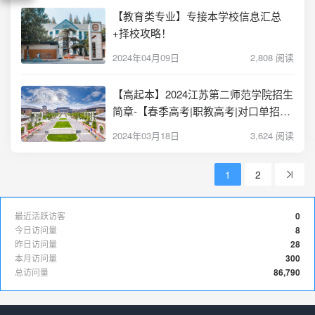
【教育类专业】专接本学校信息汇总
+择校攻略！
2024年04月09日
2,808 阅读
【高起本】2024江苏第二师范学院招生
简章-【春季高考|职教高考|对口单招】
落榜考生就读本科的另外一种途径
2024年03月18日
3,624 阅读
1
2
最近活跃访客
0
今日访问量
8
昨日访问量
28
本月访问量
300
总访问量
86,790