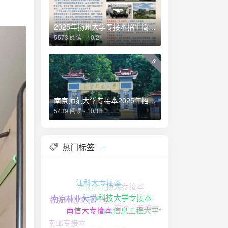
2025年扬州大学专接本招生简介！
5573 阅读 - 10/21
5
南京师范大学专接本2025年招生简章
5439 阅读 - 10/18
热门标签
淮阴师范学院
扬大专接本
江科大专接本
苏州科技大学专接本
南京师范大学自考
南师大专接本
南京林业大学
江苏科技大学专接本
南京信息工程大学专接本
江苏第二师范
南信大专接本
南邮专接本
南京邮电大学专接本