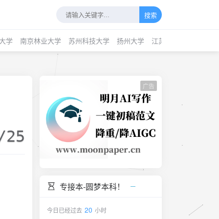
搜索
大学
南京林业大学
苏州科技大学
扬州大学
江苏科技大学
南通
广告
/25
专接本-圆梦本科！
20
今日已经过去
小时